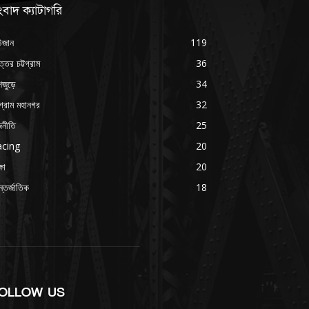
বাদ ক্যাটাগরি
উজান
119
ত্তর চট্টগ্রাম
36
জুড়ে
34
গ্রাম মহানগর
32
জনীতি
25
acing
20
্ষা
20
্তর্জাতিক
18
OLLOW US