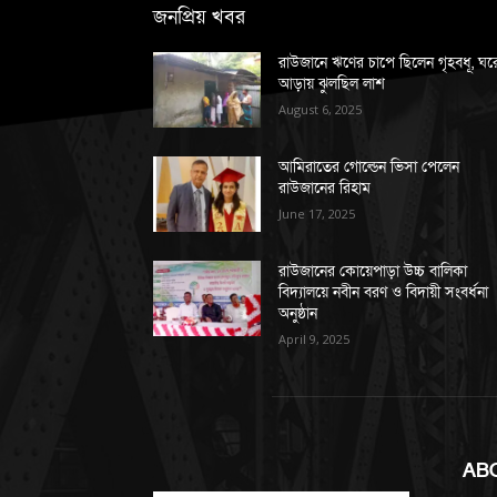
জনপ্রিয় খবর
রাউজানে ঋণের চাপে ছিলেন গৃহবধূ, ঘর
আড়ায় ঝুলছিল লাশ
August 6, 2025
আমিরাতের গোল্ডেন ভিসা পেলেন
রাউজানের রিহাম
June 17, 2025
রাউজানের কোয়েপাড়া উচ্চ বালিকা
বিদ্যালয়ে নবীন বরণ ও বিদায়ী সংবর্ধনা
অনুষ্ঠান
April 9, 2025
AB