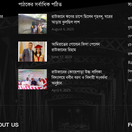
পাঠকের সর্বাধিক পঠিত
সং
ের
রাউজানে ঋণের চাপে ছিলেন গৃহবধূ, ঘরের
রা
আড়ায় ঝুলছিল লাশ
বৃহ
August 6, 2025
দেশ
আমিরাতের গোল্ডেন ভিসা পেলেন
চট
রাউজানের রিহাম
রা
June 17, 2025
R
শিক
রাউজানের কোয়েপাড়া উচ্চ বালিকা
বিদ্যালয়ে নবীন বরণ ও বিদায়ী সংবর্ধনা
আন
অনুষ্ঠান
April 9, 2025
OUT US
F