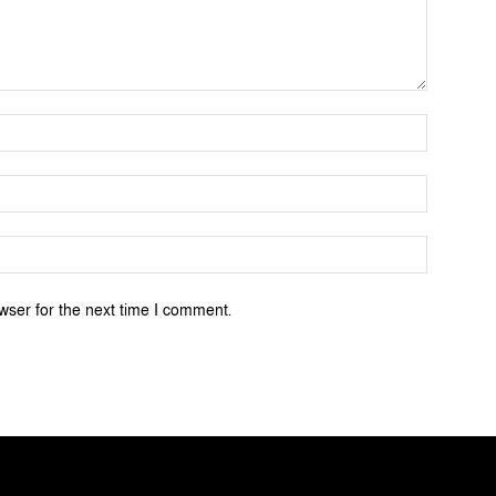
Name:*
Email:*
Website:
wser for the next time I comment.