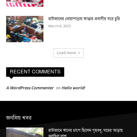
রাউজানের নোয়াপাড়ায় কাতার প্রবাসীর ঘরে চুরি
March 8, 2025
Load more
RECENT COMMENTS
A WordPress Commenter
Hello world!
on
জনপ্রিয় খবর
রাউজানে ঋণের চাপে ছিলেন গৃহবধূ, ঘরের আড়ায়
ঝুলছিল লাশ