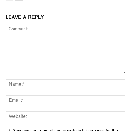
LEAVE A REPLY
Comment:
Na
Ema
Web
Save my name, email, and website in this browser for the