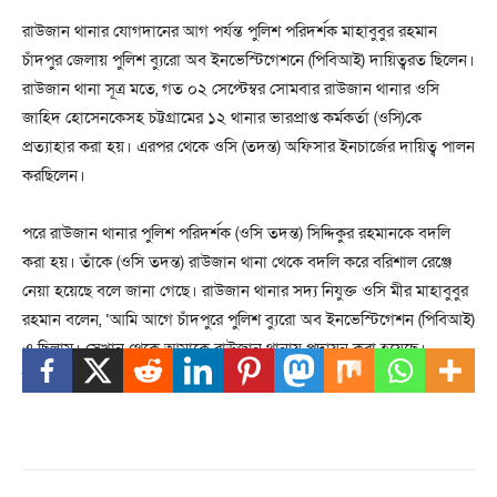
রাউজান থানার যোগদানের আগ পর্যন্ত পুলিশ পরিদর্শক মাহাবুবুর রহমান
চাঁদপুর জেলায় পুলিশ ব্যুরো অব ইনভেস্টিগেশনে (পিবিআই) দায়িত্বরত ছিলেন।
রাউজান থানা সূত্র মতে, গত ০২ সেপ্টেম্বর সোমবার রাউজান থানার ওসি
জাহিদ হোসেনকেসহ চট্টগ্রামের ১২ থানার ভারপ্রাপ্ত কর্মকর্তা (ওসি)কে
প্রত্যাহার করা হয়। এরপর থেকে ওসি (তদন্ত) অফিসার ইনচার্জের দায়িত্ব পালন
করছিলেন।
পরে রাউজান থানার পুলিশ পরিদর্শক (ওসি তদন্ত) সিদ্দিকুর রহমানকে বদলি
করা হয়। তাঁেক (ওসি তদন্ত) রাউজান থানা থেকে বদলি করে বরিশাল রেঞ্জে
নেয়া হয়েছে বলে জানা গেছে। রাউজান থানার সদ্য নিযুক্ত ওসি মীর মাহাবুবুর
রহমান বলেন, ‘আমি আগে চাঁদপুরে পুলিশ ব্যুরো অব ইনভেস্টিগেশন (পিবিআই)
এ ছিলাম। সেখান থেকে আমাকে রাউজান থানায় পদায়ন করা হয়েছে।
রাউজানের আইনশৃঙ্খলা রক্ষায় সবার সহযোগিতা কামনা করেন তিনি।