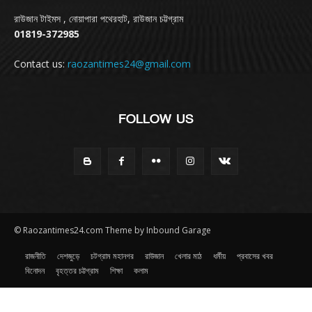
রাউজান টাইমস , নোয়াপারা পথেরহাট, রাউজান চট্টগ্রাম
01819-372985
Contact us:
raozantimes24@gmail.com
FOLLOW US
© Raozantimes24.com Theme by Inbound Garage
রাজনীতি
দেশজুড়ে
চটগ্রাম মহানগর
রাউজান
খেলার মাঠ
ধর্মীয়
প্রবাসের খবর
বিনোদন
বৃহত্তর চট্টগ্রাম
শিক্ষা
কলাম