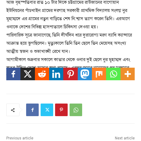
আজ বৃহস্পতিবার রাত ১০ টার দিকে চট্টগ্রামের রাউজানের বাগোয়ান
ইউনিয়নের পাঁচখাইন গ্রামের দরগাহ সরকারী প্রাথমিক বিদ্যালয় সংলগ্ন নুর
মুহাম্মদে এর গ্রামের নতুন বাড়িতে শেষ নি:শ্বাস ত্যাগ করেন তিনি। এরআগে
ওনাকে দেশের বিভিন্ন হাসপাতালে চিকিৎসা দেওয়া হয়।
পারিবারিক সূত্রে জানাগেছে, তিনি দীর্ঘদিন ধরে দুরারোগ্য মরণ ব্যাধি ক্যান্সারে
আক্রান্ত হয়ে ভুগছিলেন। মৃত্যুকালে তিনি তিন ছেলে তিন মেয়েসহ অসংখ্য
আত্মীয় স্বজন ও শুভাখাঙ্খী রেখে যান।
আগামীকাল শুক্রবার সকালে কাতার থেকে ওনার দুই ছেলে নুর মুহাম্মদ এবং
কুতুব উদ্দিন দেশে আসার কথা রয়েছে। এরপর জুমার নামাজের পর মরহুমার
জানাজা নামাজ শেষে পারিবারিক কবরস্থানে দাফন করার কথা রয়েছে।
Previous article
Next article